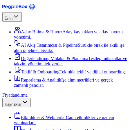
Ürün
Aday Bulma & Havuz
Aday kaynakları ve aday havuzu
yönetimi.
AI Akış Tasarımcısı & Pipeline
Sürükle-bırak ile akıllı işe
alım pipeline'ı tasarla.
Değerlendirme, Mülakat & Planlama
Testler, mülakatlar ve
takvim yönetimi tek yerde.
Teklif & Onboarding
Tek tıkla teklif ve dijital onboarding.
Raporlama & Analitik
İşe alım metrikleri ve gerçek
zamanlı panolar.
Fiyatlandırma
Kaynaklar
Etkinlikler & Webinarlar
Canlı etkinlikler ve uzman
webinarları.