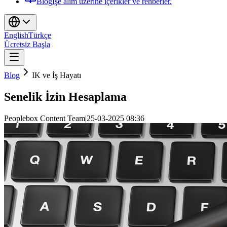
Blog
İşe alım üzerine içerikler ve rehberler.
English
Türkçe
Ücretsiz Başla
Blog
IK ve İş Hayatı
Senelik İzin Hesaplama
Peoplebox Content Team
|
25-03-2025 08:36