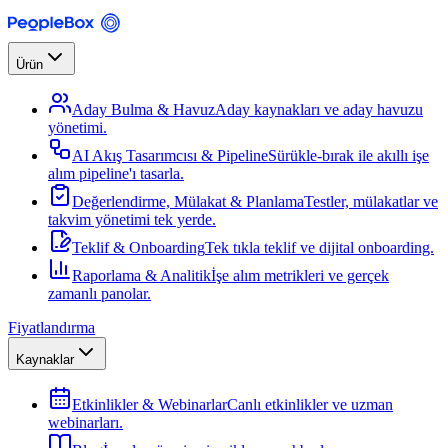
Ürün
Aday Bulma & Havuz
Aday kaynakları ve aday havuzu
yönetimi.
AI Akış Tasarımcısı & Pipeline
Sürükle-bırak ile akıllı işe
alım pipeline'ı tasarla.
Değerlendirme, Mülakat & Planlama
Testler, mülakatlar ve
takvim yönetimi tek yerde.
Teklif & Onboarding
Tek tıkla teklif ve dijital onboarding.
Raporlama & Analitik
İşe alım metrikleri ve gerçek
zamanlı panolar.
Fiyatlandırma
Kaynaklar
Etkinlikler & Webinarlar
Canlı etkinlikler ve uzman
webinarları.