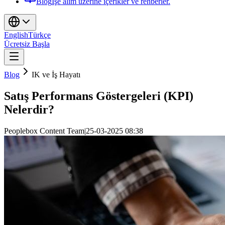
Blog
İşe alım üzerine içerikler ve rehberler.
English
Türkçe
Ücretsiz Başla
Blog
IK ve İş Hayatı
Satış Performans Göstergeleri (KPI)
Nelerdir?
Peoplebox Content Team
|
25-03-2025 08:38