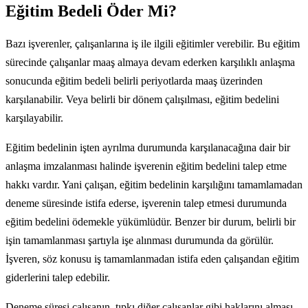
Eğitim Bedeli Öder Mi?
Bazı işverenler, çalışanlarına iş ile ilgili eğitimler verebilir. Bu eğitim
sürecinde çalışanlar maaş almaya devam ederken karşılıklı anlaşma
sonucunda eğitim bedeli belirli periyotlarda maaş üzerinden
karşılanabilir. Veya belirli bir dönem çalışılması, eğitim bedelini
karşılayabilir.
Eğitim bedelinin işten ayrılma durumunda karşılanacağına dair bir
anlaşma imzalanması halinde işverenin eğitim bedelini talep etme
hakkı vardır. Yani çalışan, eğitim bedelinin karşılığını tamamlamadan
deneme süresinde istifa ederse, işverenin talep etmesi durumunda
eğitim bedelini ödemekle yükümlüdür. Benzer bir durum, belirli bir
işin tamamlanması şartıyla işe alınması durumunda da görülür.
İşveren, söz konusu iş tamamlanmadan istifa eden çalışandan eğitim
giderlerini talep edebilir.
Deneme süresi çalışanın, tıpkı diğer çalışanlar gibi haklarını alması