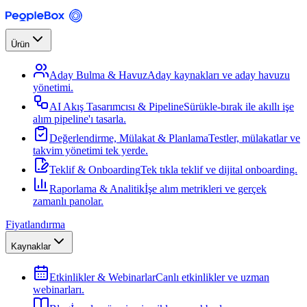
Ürün
Aday Bulma & Havuz
Aday kaynakları ve aday havuzu
yönetimi.
AI Akış Tasarımcısı & Pipeline
Sürükle-bırak ile akıllı işe
alım pipeline'ı tasarla.
Değerlendirme, Mülakat & Planlama
Testler, mülakatlar ve
takvim yönetimi tek yerde.
Teklif & Onboarding
Tek tıkla teklif ve dijital onboarding.
Raporlama & Analitik
İşe alım metrikleri ve gerçek
zamanlı panolar.
Fiyatlandırma
Kaynaklar
Etkinlikler & Webinarlar
Canlı etkinlikler ve uzman
webinarları.