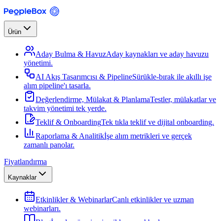
Ürün
Aday Bulma & Havuz
Aday kaynakları ve aday havuzu
yönetimi.
AI Akış Tasarımcısı & Pipeline
Sürükle-bırak ile akıllı işe
alım pipeline'ı tasarla.
Değerlendirme, Mülakat & Planlama
Testler, mülakatlar ve
takvim yönetimi tek yerde.
Teklif & Onboarding
Tek tıkla teklif ve dijital onboarding.
Raporlama & Analitik
İşe alım metrikleri ve gerçek
zamanlı panolar.
Fiyatlandırma
Kaynaklar
Etkinlikler & Webinarlar
Canlı etkinlikler ve uzman
webinarları.