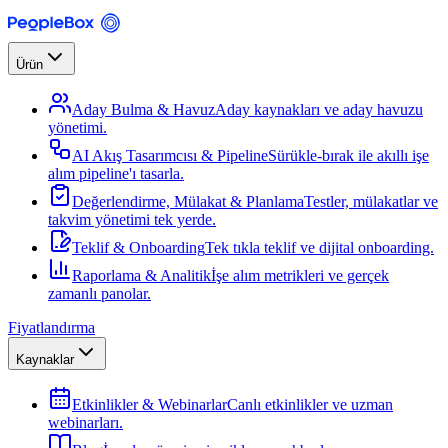
Ürün
Aday Bulma & Havuz
Aday kaynakları ve aday havuzu
yönetimi.
AI Akış Tasarımcısı & Pipeline
Sürükle-bırak ile akıllı işe
alım pipeline'ı tasarla.
Değerlendirme, Mülakat & Planlama
Testler, mülakatlar ve
takvim yönetimi tek yerde.
Teklif & Onboarding
Tek tıkla teklif ve dijital onboarding.
Raporlama & Analitik
İşe alım metrikleri ve gerçek
zamanlı panolar.
Fiyatlandırma
Kaynaklar
Etkinlikler & Webinarlar
Canlı etkinlikler ve uzman
webinarları.