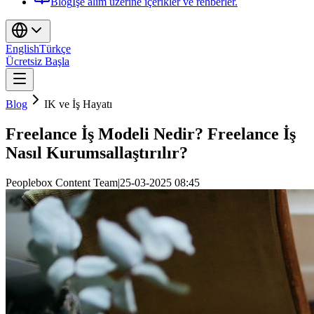
Blog
İşe alım üzerine içerikler ve rehberler.
English
Türkçe
Ücretsiz Başla
Blog
IK ve İş Hayatı
Freelance İş Modeli Nedir? Freelance İş
Nasıl Kurumsallaştırılır?
Peoplebox Content Team
|
25-03-2025 08:45